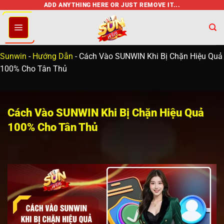
ADD ANYTHING HERE OR JUST REMOVE IT...
Bỏ
qua
nội
dung
Sunwin
-
Hướng Dẫn
-
Cách Vào SUNWIN Khi Bị Chặn Hiệu Quả
100% Cho Tân Thủ
Cách Vào SUNWIN Khi Bị Chặn Hiệu Quả
100% Cho Tân Thủ