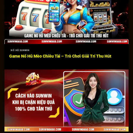
NỔ HŨ SUNWIN
Game Nổ Hũ Mèo Chiêu Tài – Trò Chơi Giải Trí Thu Hút