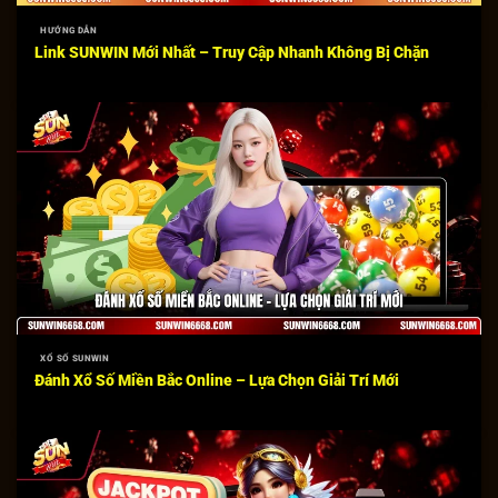
HƯỚNG DẪN
Link SUNWIN Mới Nhất – Truy Cập Nhanh Không Bị Chặn
XỔ SỐ SUNWIN
Đánh Xổ Số Miền Bắc Online – Lựa Chọn Giải Trí Mới