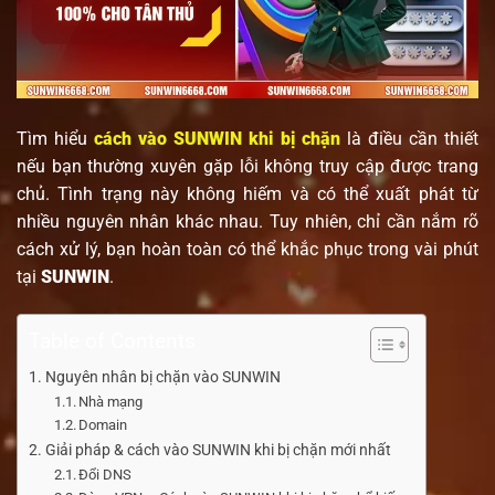
Tìm hiểu
cách vào SUNWIN khi bị chặn
là điều cần thiết
nếu bạn thường xuyên gặp lỗi không truy cập được trang
chủ. Tình trạng này không hiếm và có thể xuất phát từ
nhiều nguyên nhân khác nhau. Tuy nhiên, chỉ cần nắm rõ
cách xử lý, bạn hoàn toàn có thể khắc phục trong vài phút
tại
SUNWIN
.
Table of Contents
Nguyên nhân bị chặn vào SUNWIN
Nhà mạng
Domain
Giải pháp & cách vào SUNWIN khi bị chặn mới nhất
Đổi DNS