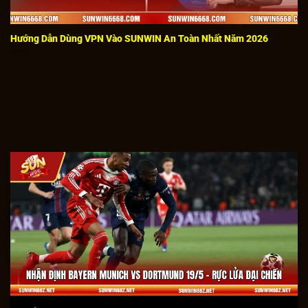
Hướng Dẫn Dùng VPN Vào SUNWIN An Toàn Nhất Năm 2026