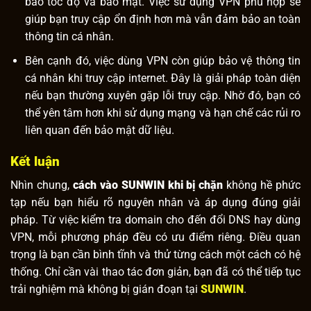
bảo tốc độ và bảo mật. Việc sử dụng VPN phù hợp sẽ
giúp bạn truy cập ổn định hơn mà vẫn đảm bảo an toàn
thông tin cá nhân.
Bên cạnh đó, việc dùng VPN còn giúp bảo vệ thông tin
cá nhân khi truy cập internet. Đây là giải pháp toàn diện
nếu bạn thường xuyên gặp lỗi truy cập. Nhờ đó, bạn có
thể yên tâm hơn khi sử dụng mạng và hạn chế các rủi ro
liên quan đến bảo mật dữ liệu.
Kết luận
Nhìn chung,
cách vào SUNWIN khi bị chặn
không hề phức
tạp nếu bạn hiểu rõ nguyên nhân và áp dụng đúng giải
pháp. Từ việc kiểm tra domain cho đến đổi DNS hay dùng
VPN, mỗi phương pháp đều có ưu điểm riêng. Điều quan
trọng là bạn cần bình tĩnh và thử từng cách một cách có hệ
thống. Chỉ cần vài thao tác đơn giản, bạn đã có thể tiếp tục
trải nghiệm mà không bị gián đoạn tại
SUNWIN
.