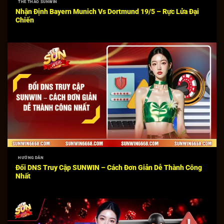
THỂ THAO SUNWIN
Nhận Định Bayern Munich Vs Dortmund 19/5 – Rực Lửa Đại
Chiến
HƯỚNG DẪN
Đổi DNS Truy Cập SUNWIN – Cách Đơn Giản Dễ Thành Công
Nhất