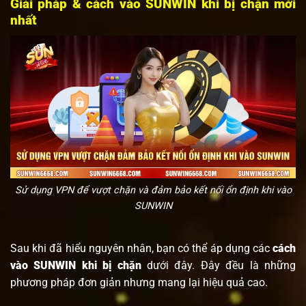
Giải pháp & cách vào SUNWIN khi bị chặn mới
nhất
Sử dụng VPN để vượt chặn và đảm bảo kết nối ổn định khi vào
SUNWIN
Sau khi đã hiểu nguyên nhân, bạn có thể áp dụng các
cách
vào SUNWIN khi bị chặn
dưới đây. Đây đều là những
phương pháp đơn giản nhưng mang lại hiệu quả cao.