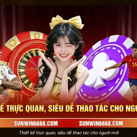
Thiết kế trực quan, siêu dễ thao tác cho người mới