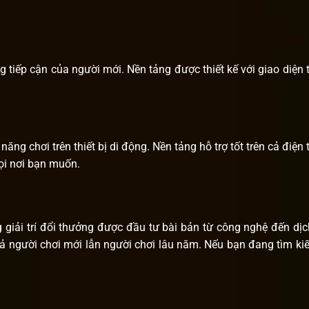
g tiếp cận của người mới. Nền tảng được thiết kế với giao diện
năng chơi trên thiết bị di động. Nền tảng hỗ trợ tốt trên cả điện
mọi nơi bạn muốn.
ng giải trí đổi thưởng được đầu tư bài bản từ công nghệ đến d
 người chơi mới lẫn người chơi lâu năm. Nếu bạn đang tìm kiếm 