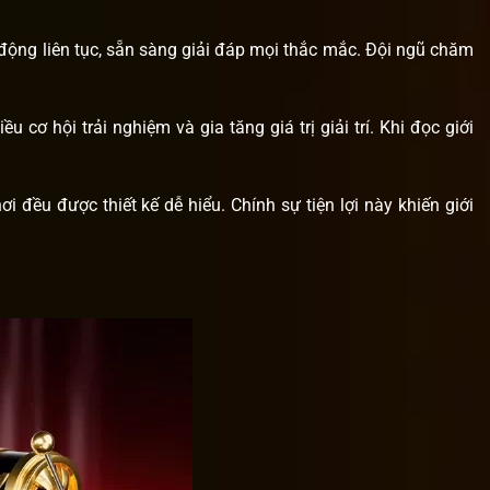
 động liên tục, sẵn sàng giải đáp mọi thắc mắc. Đội ngũ chăm
ơ hội trải nghiệm và gia tăng giá trị giải trí. Khi đọc giới
 đều được thiết kế dễ hiểu. Chính sự tiện lợi này khiến giới