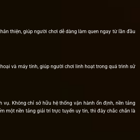
 thân thiện, giúp người chơi dễ dàng làm quen ngay từ lần đầu
 thoại và máy tính, giúp người chơi linh hoạt trong quá trình sử
ịch vụ. Không chỉ sở hữu hệ thống vận hành ổn định, nền tảng
một nền tảng giải trí trực tuyến uy tín, thì đây chắc chắn là