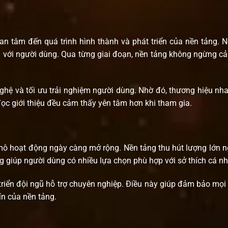
uan tâm đến quá trình hình thành và phát triển của nền tảng.
iện với người dùng. Qua từng giai đoạn, nền tảng không ngừng c
ghệ và tối ưu trải nghiệm người dùng. Nhờ đó, thương hiệu nhan
ọc giới thiệu
đều cảm thấy yên tâm hơn khi tham gia.
mô hoạt động ngày càng mở rộng. Nền tảng thu hút lượng lớn n
g giúp người dùng có nhiều lựa chọn phù hợp với sở thích cá n
triển đội ngũ hỗ trợ chuyên nghiệp. Điều này giúp đảm bảo mọi
ín của nền tảng.