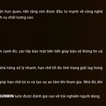
diện trực quan, nền tảng còn được đầu tư mạnh về công nghệ
h vụ chất lượng cao.
cạnh đó, các lớp bảo mật tiên tiến giúp bảo vệ thông tin cá
hả năng xử lý nhanh, hạn chế tối đa tình trạng giật lag trong
úp hạn chế rủi ro và tạo sự an tâm khi tham gia. Nhờ đó, khi
u SUNWIN
luôn được đánh giá cao về trải nghiệm người dùng.