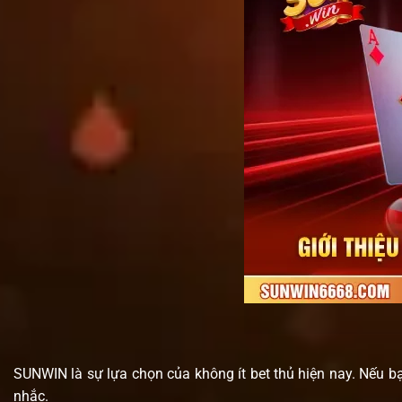
SUNWIN là sự lựa chọn của không ít bet thủ hiện nay. Nếu bạ
nhắc.