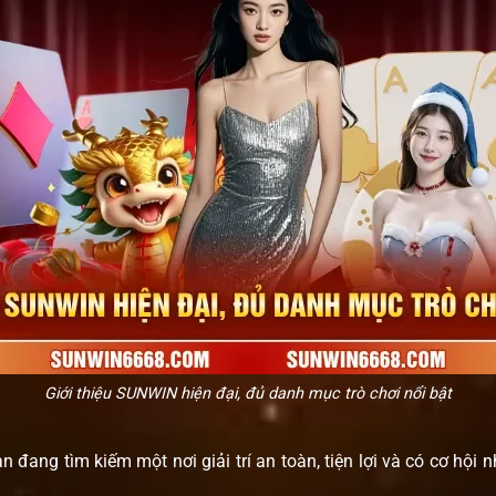
Giới thiệu SUNWIN hiện đại, đủ danh mục trò chơi nổi bật
n đang tìm kiếm một nơi giải trí an toàn, tiện lợi và có cơ hội