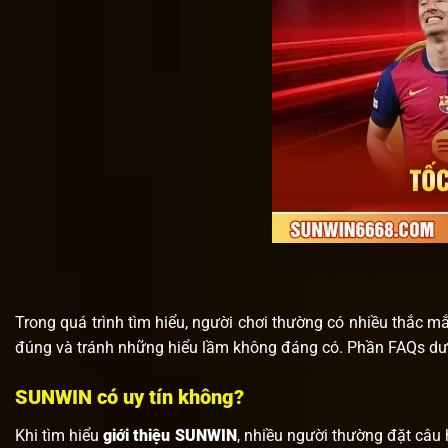
Trong quá trình tìm hiểu, người chơi thường có nhiều thắc m
đúng và tránh những hiểu lầm không đáng có. Phần FAQs dưới
SUNWIN có uy tín không?
Khi tìm hiểu
giới thiệu SUNWIN
, nhiều người thường đặt câu 